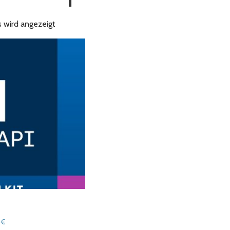
s wird angezeigt
Preisspanne:
4
€