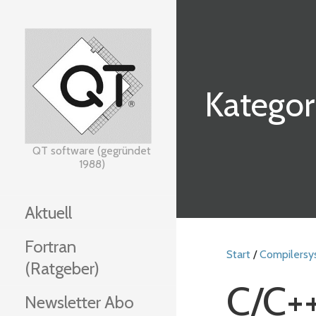
Zum
Inhalt
springen
Kategor
QT software (gegründet
1988)
Aktuell
Fortran
Start
/
Compilers
(Ratgeber)
C/C+
Newsletter Abo