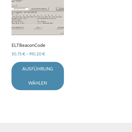
ELTBeaconCode
Preisspanne:
30,75
€
–
910,20
€
30,75 €
bis
AUSFÜHRUNG
910,20 €
WÄHLEN
Dieses
Produkt
weist
mehrere
Varianten
auf.