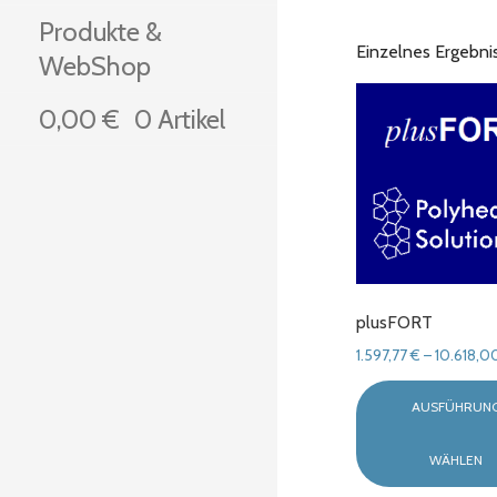
Produkte &
Einzelnes Ergebni
WebShop
0,00
€
0 Artikel
plusFORT
1.597,77
€
–
10.618,0
AUSFÜHRUN
WÄHLEN