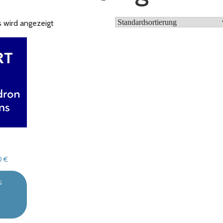
s wird angezeigt
Preisspanne:
0
€
1.597,77 €
bis
G
10.618,00 €