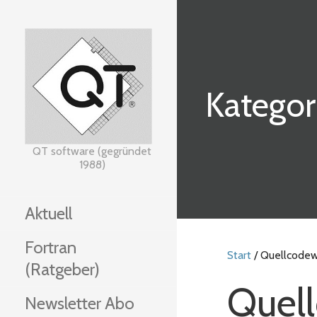
Zum
Inhalt
springen
Kategor
QT software (gegründet
1988)
Aktuell
Fortran
Start
/ Quellcode
(Ratgeber)
Quel
Newsletter Abo