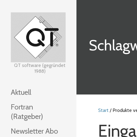
Zum
Inhalt
springen
Schlagw
QT software (gegründet
1988)
Aktuell
Fortran
Start
/ Produkte v
(Ratgeber)
Eing
Newsletter Abo