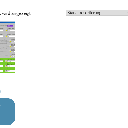
s wird angezeigt
Preisspanne:
€
774,90 €
bis
G
1.033,20 €