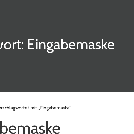
ort: Eingabemaske
erschlagwortet mit „Eingabemaske“
abemaske